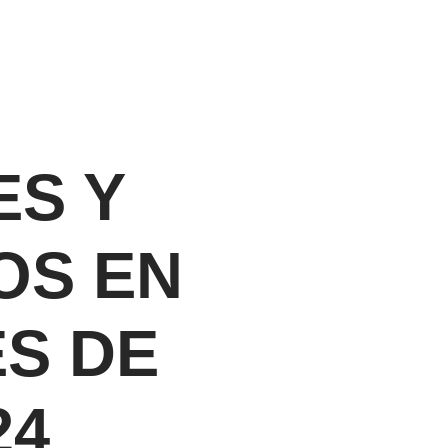
ES Y
OS EN
S DE
24