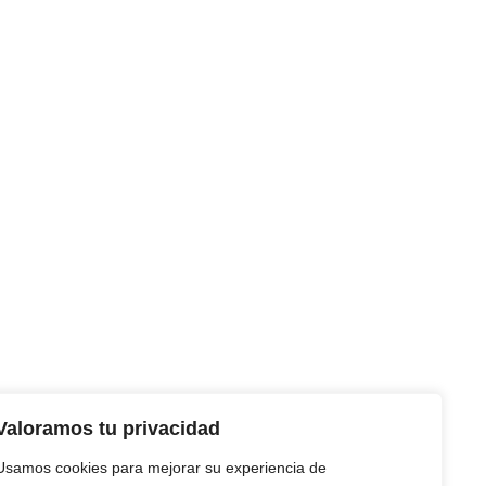
o de Familia Internacional
 Civil
ias y Sucesiones
ión en medios
to
 SEO Madrid
Valoramos tu privacidad
Usamos cookies para mejorar su experiencia de